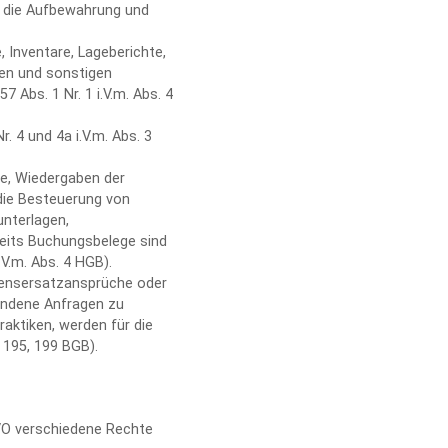
ür die Aufbewahrung und
 Inventare, Lageberichte,
gen und sonstigen
7 Abs. 1 Nr. 1 i.V.m. Abs. 4
 4 und 4a i.V.m. Abs. 3
e, Wiedergaben der
die Besteuerung von
unterlagen,
reits Buchungsbelege sind
i.V.m. Abs. 4 HGB).
adensersatzansprüche oder
undene Anfragen zu
aktiken, werden für die
 195, 199 BGB).
VO verschiedene Rechte