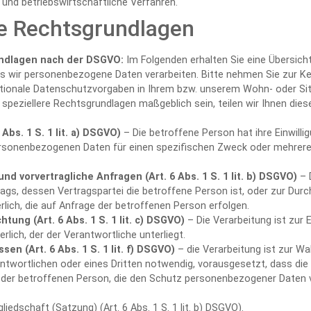
nd betriebswirtschaftliche Verfahren.
e Rechtsgrundlagen
ndlagen nach der DSGVO:
Im Folgenden erhalten Sie eine Übersich
s wir personenbezogene Daten verarbeiten. Bitte nehmen Sie zur K
ionale Datenschutzvorgaben in Ihrem bzw. unserem Wohn- oder Sit
l speziellere Rechtsgrundlagen maßgeblich sein, teilen wir Ihnen diese
.
 Abs. 1 S. 1 lit. a) DSGVO)
– Die betroffene Person hat ihre Einwillig
ersonenbezogenen Daten für einen spezifischen Zweck oder mehre
nd vorvertragliche Anfragen (Art. 6 Abs. 1 S. 1 lit. b) DSGVO)
– D
rags, dessen Vertragspartei die betroffene Person ist, oder zur Durc
ich, die auf Anfrage der betroffenen Person erfolgen.
htung (Art. 6 Abs. 1 S. 1 lit. c) DSGVO)
– Die Verarbeitung ist zur E
erlich, der der Verantwortliche unterliegt.
sen (Art. 6 Abs. 1 S. 1 lit. f) DSGVO)
– die Verarbeitung ist zur Wa
ntwortlichen oder eines Dritten notwendig, vorausgesetzt, dass die
 der betroffenen Person, die den Schutz personenbezogener Daten v
liedschaft (Satzung) (Art. 6 Abs. 1 S. 1 lit. b) DSGVO).