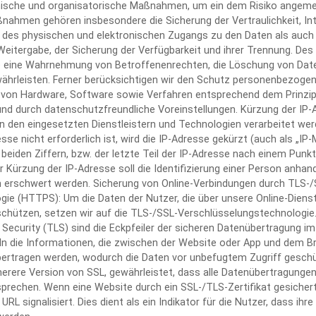
nische und organisatorische Maßnahmen, um ein dem Risiko angem
nahmen gehören insbesondere die Sicherung der Vertraulichkeit, Int
 des physischen und elektronischen Zugangs zu den Daten als auch
 Weitergabe, der Sicherung der Verfügbarkeit und ihrer Trennung. De
ie eine Wahrnehmung von Betroffenenrechten, die Löschung von Dat
hrleisten. Ferner berücksichtigen wir den Schutz personenbezogene
 von Hardware, Software sowie Verfahren entsprechend dem Prinzi
nd durch datenschutzfreundliche Voreinstellungen. Kürzung der IP-A
 den eingesetzten Dienstleistern und Technologien verarbeitet wer
esse nicht erforderlich ist, wird die IP-Adresse gekürzt (auch als „IP
 beiden Ziffern, bzw. der letzte Teil der IP-Adresse nach einem Punkt
er Kürzung der IP-Adresse soll die Identifizierung einer Person anhan
h erschwert werden. Sicherung von Online-Verbindungen durch TLS-/
ie (HTTPS): Um die Daten der Nutzer, die über unsere Online-Diens
schützen, setzen wir auf die TLS-/SSL-Verschlüsselungstechnologie
Security (TLS) sind die Eckpfeiler der sicheren Datenübertragung im 
ln die Informationen, die zwischen der Website oder App und dem B
ertragen werden, wodurch die Daten vor unbefugtem Zugriff geschütz
herere Version von SSL, gewährleistet, dass alle Datenübertragung
prechen. Wenn eine Website durch ein SSL-/TLS-Zertifikat gesichert i
RL signalisiert. Dies dient als ein Indikator für die Nutzer, dass ihr