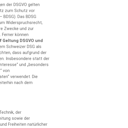
gen der DSGVO gelten
etz zum Schutz vor
 – BDSG). Das BDSG
zum Widerspruchsrecht,
re Zwecke und zur
g. Ferner können
uf Geltung DSGVO und
dem Schweizer DSG als
chten, dass aufgrund der
en. Insbesondere statt der
Interesse“ und „besonders
“ von
ten“ verwendet. Die
eiterhin nach dem
echnik, der
itung sowie der
nd Freiheiten natürlicher