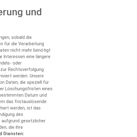
erung und
gen, sobald die
n für die Verarbeitung
 Daten nicht mehr benötigt
 Interessen eine längere
ndels- oder
 zur Rechtsverfolgung
hiviert werden. Unsere
 Daten, die speziell für
er Löschungsfristen eines
em bestimmten Datum und
dem das fristauslösende
chert werden, ist das
ndigung des
 aufgrund gesetzlicher
en, die ihre
d Diensten: