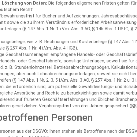
 Löschung von Daten:
Die folgenden allgemeinen Fristen gelten f
deutschem Recht:
fbewahrungsfrist für Bücher und Aufzeichnungen, Jahresabschlüsse,
anz sowie die zu ihrem Verständnis erforderlichen Arbeitsanweisun
nterlagen (§ 147 Abs. 1 Nr. 1 i.V.m. Abs. 3 AO, § 14b Abs. 1 UStG, § 25
hungsbelege, wie z. B. Rechnungen und Kostenbelege (§ 147 Abs. 1 Nr.
e § 257 Abs. 1 Nr. 4 i.V.m. Abs. 4 HGB).
ige Geschäftsunterlagen: empfangene Handels- oder Geschäftsbrief
andels- oder Geschäftsbriefe, sonstige Unterlagen, soweit sie für 
d, z. B. Stundenlohnzettel, Betriebsabrechnungsbögen, Kalkulations
nungen, aber auch Lohnabrechnungsunterlagen, soweit sie nicht be
fen (§ 147 Abs. 1 Nr. 2, 3, 5 i.V.m. Abs. 3 AO, § 257 Abs. 1 Nr. 2 u. 3 
en, die erforderlich sind, um potenzielle Gewährleistungs- und Sch
ragliche Ansprüche und Rechte zu berücksichtigen sowie damit verb
asierend auf früheren Geschäftserfahrungen und üblichen Branchenpr
lären gesetzlichen Verjährungsfrist von drei Jahren gespeichert (§§
betroffenen Personen
ersonen aus der DSGVO: Ihnen stehen als Betroffene nach der DSG