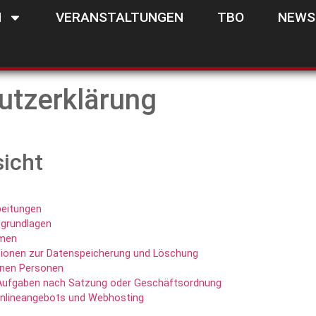
N
VERANSTALTUNGEN
TBO
NEWS
utzerklärung
sicht
beitungen
grundlagen
hmen
tionen zur Datenspeicherung und Löschung
enen Personen
ufgaben nach Satzung oder Geschäftsordnung
 Onlineangebots und Webhosting
s