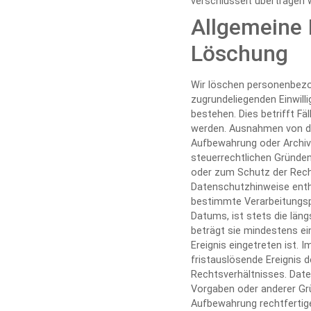
verschlüsselt übertragen 
Allgemeine 
Löschung
Wir löschen personenbezo
zugrundeliegenden Einwill
bestehen. Dies betrifft Fä
werden. Ausnahmen von di
Aufbewahrung oder Archivi
steuerrechtlichen Gründe
oder zum Schutz der Recht
Datenschutzhinweise entha
bestimmte Verarbeitungsp
Datums, ist stets die län
beträgt sie mindestens ei
Ereignis eingetreten ist. 
fristauslösende Ereignis
Rechtsverhältnisses. Date
Vorgaben oder anderer Grü
Aufbewahrung rechtfertig