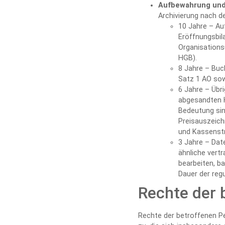
Aufbewahrung und
Archivierung nach 
10 Jahre – Au
Eröffnungsbil
Organisationsu
HGB).
8 Jahre – Buc
Satz 1 AO sowi
6 Jahre – Übr
abgesandten H
Bedeutung sin
Preisauszeich
und Kassenstrei
3 Jahre – Dat
ähnliche vert
bearbeiten, b
Dauer der regu
Rechte der 
Rechte der betroffenen P