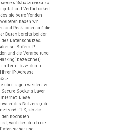
essenes Schutzniveau zu
egrität und Verfügbarkeit
 des sie betreffenden
s Weiteren haben wir
en und Reaktionen auf die
r Daten bereits bei der
p des Datenschutzes,
dresse: Sofern IP-
den und die Verarbeitung
-Masking“ bezeichnet).
 entfernt, bzw. durch
d ihrer IP-Adresse
SSL-
te übertragen werden, vor
. Secure Sockets Layer
Internet. Diese
rowser des Nutzers (oder
t sind. TLS, als die
en den höchsten
st, wird dies durch die
e Daten sicher und