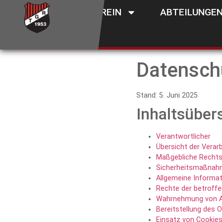
VEREIN
ABTEILUNGE
Datensch
Stand: 5. Juni 2025
Inhaltsüber
Verantwortlicher
Übersicht der Verar
Maßgebliche Rechts
Sicherheitsmaßna
Allgemeine Informa
Rechte der betroff
Wahrnehmung von A
Bereitstellung des
Einsatz von Cookie