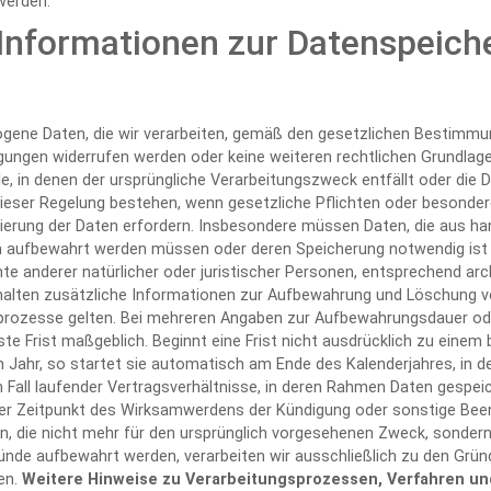
werden.
Informationen zur Datenspeich
gene Daten, die wir verarbeiten, gemäß den gesetzlichen Bestimmun
igungen widerrufen werden oder keine weiteren rechtlichen Grundlage
lle, in denen der ursprüngliche Verarbeitungszweck entfällt oder die
eser Regelung bestehen, wenn gesetzliche Pflichten oder besondere
erung der Daten erfordern. Insbesondere müssen Daten, die aus ha
n aufbewahrt werden müssen oder deren Speicherung notwendig ist
e anderer natürlicher oder juristischer Personen, entsprechend arc
lten zusätzliche Informationen zur Aufbewahrung und Löschung von
rozesse gelten. Bei mehreren Angaben zur Aufbewahrungsdauer od
gste Frist maßgeblich. Beginnt eine Frist nicht ausdrücklich zu ein
n Jahr, so startet sie automatisch am Ende des Kalenderjahres, in 
Im Fall laufender Vertragsverhältnisse, in deren Rahmen Daten gespei
 der Zeitpunkt des Wirksamwerdens der Kündigung oder sonstige Bee
n, die nicht mehr für den ursprünglich vorgesehenen Zweck, sondern
nde aufbewahrt werden, verarbeiten wir ausschließlich zu den Gründ
en.
Weitere Hinweise zu Verarbeitungsprozessen, Verfahren un