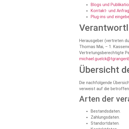
Blogs und Publikat
Kontakt- und Anfra
Plug-ins und eingeb
Verantwortl
Herausgeber (vertreten du
Thomas Mai, – 1. Kassenw
Vertretungsberechtigte P
michael.guelck@tgrangenb
Übersicht d
Die nachfolgende Übersich
verweist auf die betroffe
Arten der ver
Bestandsdaten.
Zahlungsdaten.
Standortdaten.