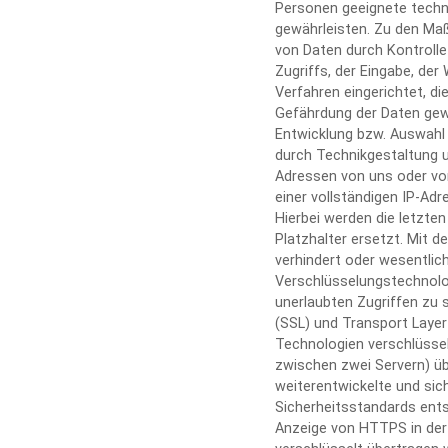
Personen geeignete tech
gewährleisten. Zu den Maß
von Daten durch Kontrolle
Zugriffs, der Eingabe, der
Verfahren eingerichtet, d
Gefährdung der Daten gewä
Entwicklung bzw. Auswahl
durch Technikgestaltung u
Adressen von uns oder von
einer vollständigen IP-Adr
Hierbei werden die letzten
Platzhalter ersetzt. Mit d
verhindert oder wesentlic
Verschlüsselungstechnolog
unerlaubten Zugriffen zu 
(SSL) und Transport Layer 
Technologien verschlüsse
zwischen zwei Servern) üb
weiterentwickelte und sic
Sicherheitsstandards ents
Anzeige von HTTPS in der U