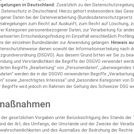
egelungen in Deutschland:
Zusätzlich zu den Datenschutzregelun
 Datenschutz in Deutschland. Hierzu gehört insbesondere das Ges
gener Daten bei der Datenverarbeitung (Bundesdatenschutzgesetz
zialregelungen zum Recht auf Auskunft, zum Recht auf Löschung, 
rer Kategorien personenbezogener Daten, zur Verarbeitung für ande
isierten Entscheidungsfindung im Einzelfall einschließlich Profilin
e der einzelnen Bundesländer zur Anwendung gelangen.
Hinweis a
tenschutzhinweise dienen sowohl der Informationserteilung nach 
zgrundverordnung (DSGVO). Aus diesem Grund bitten wir Sie zu bea
ndung und Verständlichkeit die Begriffe der DSGVO verwendet werd
eten Begriffe „Bearbeitung“ von „Personendaten“, „überwiegendes 
aten“ werden die in der DSGVO verwendeten Begriffe „Verarbeitung
“ sowie „berechtigtes Interesse“ und „besondere Kategorien von Da
r Begriffe wird jedoch im Rahmen der Geltung des Schweizer DSG w
smaßnahmen
der gesetzlichen Vorgaben unter Berücksichtigung des Stands der T
nd der Art, des Umfangs, der Umstände und der Zwecke der Verarbe
tswahrscheinlichkeiten und des Ausmaßes der Bedrohung der Rechte u