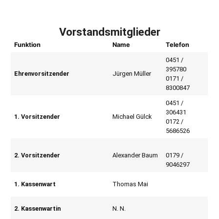
Vorstandsmitglieder
Funktion
Name
Telefon
0451 /
395780
Ehrenvorsitzender
Jürgen Müller
0171 /
8300847
0451 /
306431
1. Vorsitzender
Michael Gülck
0172 /
5686526
2. Vorsitzender
Alexander Baum
0179 /
9046297
1. Kassenwart
Thomas Mai
2. Kassenwartin
N. N.