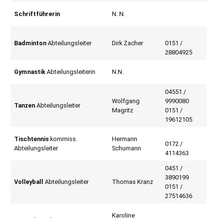
Schriftführerin
N. N.
Badminton
Abteilungsleiter
Dirk Zacher
0151 /
28804925
Gymnastik
Abteilungsleiterin
N.N.
04551 /
Wolfgang
9990080
Tanzen
Abteilungsleiter
Magritz
0151 /
19612105
Tischtennis
kommiss.
Hermann
0172 /
Abteilungsleiter
Schumann
4114363
0451 /
3890199
Volleyball
Abteilungsleiter
Thomas Kranz
0151 /
27514636
Karoline