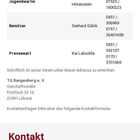
Jugendwartin
01525 /
Hilsenstein
1600223
0451 /
306969
Beisitzer
Gerhard Gülck
0157 /
36401658
0451 /
392107
Pressewart
Kai Labudda
0170 /
5701069
Schriftlich ist unser Verein unter dieser Adresse zu erreichen:
TG Rangenberg e. V.
Geschäftsstelle
Postfach 32 16
23581 Lübeck
Kontaktanfragen bitte über das folgende Kontaktformular.
Kontakt